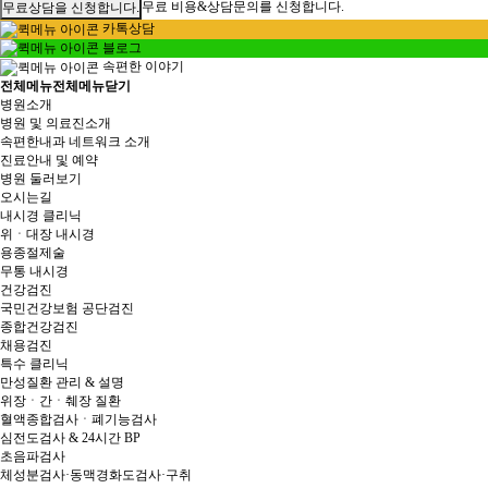
무료 비용&상담문의를 신청합니다.
카톡상담
블로그
속편한 이야기
전체메뉴
전체메뉴닫기
병원소개
병원 및 의료진소개
속편한내과 네트워크 소개
진료안내 및 예약
병원 둘러보기
오시는길
내시경 클리닉
위ㆍ대장 내시경
용종절제술
무통 내시경
건강검진
국민건강보험 공단검진
종합건강검진
채용검진
특수 클리닉
만성질환 관리 & 설명
위장ㆍ간ㆍ췌장 질환
혈액종합검사ㆍ폐기능검사
심전도검사 & 24시간 BP
초음파검사
체성분검사·동맥경화도검사·구취